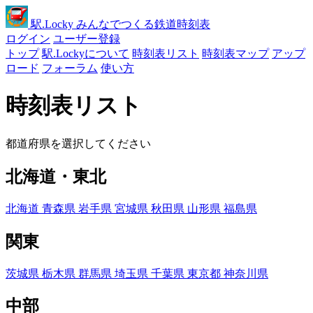
駅
.Locky
みんなでつくる鉄道時刻表
ログイン
ユーザー登録
トップ
駅.Lockyについて
時刻表リスト
時刻表マップ
アップ
ロード
フォーラム
使い方
時刻表リスト
都道府県を選択してください
北海道・東北
北海道
青森県
岩手県
宮城県
秋田県
山形県
福島県
関東
茨城県
栃木県
群馬県
埼玉県
千葉県
東京都
神奈川県
中部