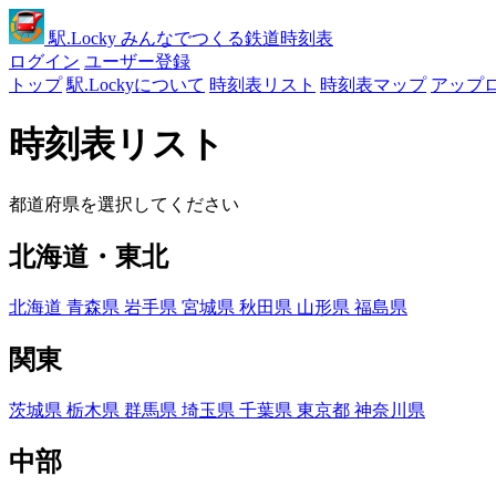
駅
.Locky
みんなでつくる鉄道時刻表
ログイン
ユーザー登録
トップ
駅.Lockyについて
時刻表リスト
時刻表マップ
アップ
時刻表リスト
都道府県を選択してください
北海道・東北
北海道
青森県
岩手県
宮城県
秋田県
山形県
福島県
関東
茨城県
栃木県
群馬県
埼玉県
千葉県
東京都
神奈川県
中部