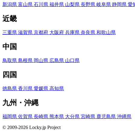
新潟県
富山県
石川県
福井県
山梨県
長野県
岐阜県
静岡県
愛
近畿
三重県
滋賀県
京都府
大阪府
兵庫県
奈良県
和歌山県
中国
鳥取県
島根県
岡山県
広島県
山口県
四国
徳島県
香川県
愛媛県
高知県
九州・沖縄
福岡県
佐賀県
長崎県
熊本県
大分県
宮崎県
鹿児島県
沖縄県
© 2009-2026 Locky.jp Project