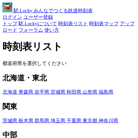
駅
.Locky
みんなでつくる鉄道時刻表
ログイン
ユーザー登録
トップ
駅.Lockyについて
時刻表リスト
時刻表マップ
アップ
ロード
フォーラム
使い方
時刻表リスト
都道府県を選択してください
北海道・東北
北海道
青森県
岩手県
宮城県
秋田県
山形県
福島県
関東
茨城県
栃木県
群馬県
埼玉県
千葉県
東京都
神奈川県
中部