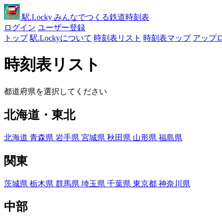
駅
.Locky
みんなでつくる鉄道時刻表
ログイン
ユーザー登録
トップ
駅.Lockyについて
時刻表リスト
時刻表マップ
アップ
時刻表リスト
都道府県を選択してください
北海道・東北
北海道
青森県
岩手県
宮城県
秋田県
山形県
福島県
関東
茨城県
栃木県
群馬県
埼玉県
千葉県
東京都
神奈川県
中部