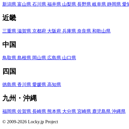
新潟県
富山県
石川県
福井県
山梨県
長野県
岐阜県
静岡県
愛
近畿
三重県
滋賀県
京都府
大阪府
兵庫県
奈良県
和歌山県
中国
鳥取県
島根県
岡山県
広島県
山口県
四国
徳島県
香川県
愛媛県
高知県
九州・沖縄
福岡県
佐賀県
長崎県
熊本県
大分県
宮崎県
鹿児島県
沖縄県
© 2009-2026 Locky.jp Project