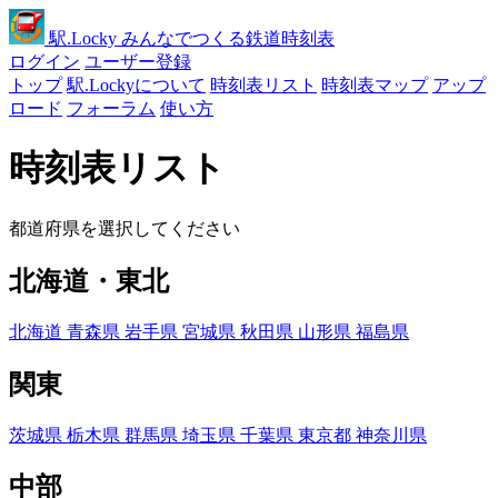
駅
.Locky
みんなでつくる鉄道時刻表
ログイン
ユーザー登録
トップ
駅.Lockyについて
時刻表リスト
時刻表マップ
アップ
ロード
フォーラム
使い方
時刻表リスト
都道府県を選択してください
北海道・東北
北海道
青森県
岩手県
宮城県
秋田県
山形県
福島県
関東
茨城県
栃木県
群馬県
埼玉県
千葉県
東京都
神奈川県
中部