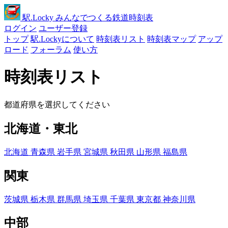
駅
.Locky
みんなでつくる鉄道時刻表
ログイン
ユーザー登録
トップ
駅.Lockyについて
時刻表リスト
時刻表マップ
アップ
ロード
フォーラム
使い方
時刻表リスト
都道府県を選択してください
北海道・東北
北海道
青森県
岩手県
宮城県
秋田県
山形県
福島県
関東
茨城県
栃木県
群馬県
埼玉県
千葉県
東京都
神奈川県
中部