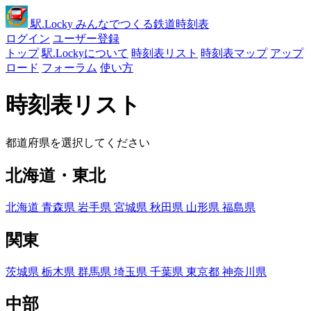
駅
.Locky
みんなでつくる鉄道時刻表
ログイン
ユーザー登録
トップ
駅.Lockyについて
時刻表リスト
時刻表マップ
アップ
ロード
フォーラム
使い方
時刻表リスト
都道府県を選択してください
北海道・東北
北海道
青森県
岩手県
宮城県
秋田県
山形県
福島県
関東
茨城県
栃木県
群馬県
埼玉県
千葉県
東京都
神奈川県
中部