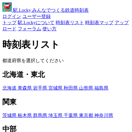
駅
.Locky
みんなでつくる鉄道時刻表
ログイン
ユーザー登録
トップ
駅.Lockyについて
時刻表リスト
時刻表マップ
アップ
ロード
フォーラム
使い方
時刻表リスト
都道府県を選択してください
北海道・東北
北海道
青森県
岩手県
宮城県
秋田県
山形県
福島県
関東
茨城県
栃木県
群馬県
埼玉県
千葉県
東京都
神奈川県
中部