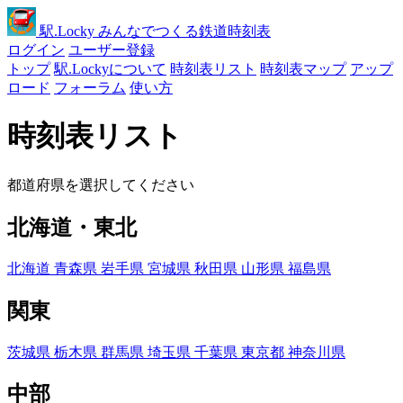
駅
.Locky
みんなでつくる鉄道時刻表
ログイン
ユーザー登録
トップ
駅.Lockyについて
時刻表リスト
時刻表マップ
アップ
ロード
フォーラム
使い方
時刻表リスト
都道府県を選択してください
北海道・東北
北海道
青森県
岩手県
宮城県
秋田県
山形県
福島県
関東
茨城県
栃木県
群馬県
埼玉県
千葉県
東京都
神奈川県
中部