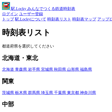
駅
.Locky
みんなでつくる鉄道時刻表
ログイン
ユーザー登録
トップ
駅.Lockyについて
時刻表リスト
時刻表マップ
アップ
時刻表リスト
都道府県を選択してください
北海道・東北
北海道
青森県
岩手県
宮城県
秋田県
山形県
福島県
関東
茨城県
栃木県
群馬県
埼玉県
千葉県
東京都
神奈川県
中部