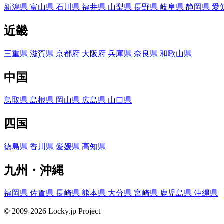
新潟県
富山県
石川県
福井県
山梨県
長野県
岐阜県
静岡県
愛
近畿
三重県
滋賀県
京都府
大阪府
兵庫県
奈良県
和歌山県
中国
鳥取県
島根県
岡山県
広島県
山口県
四国
徳島県
香川県
愛媛県
高知県
九州・沖縄
福岡県
佐賀県
長崎県
熊本県
大分県
宮崎県
鹿児島県
沖縄県
© 2009-2026 Locky.jp Project