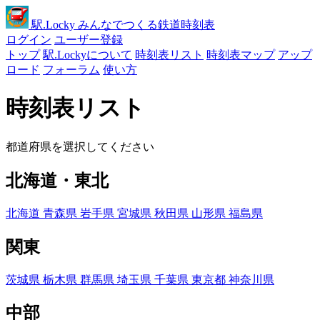
駅
.Locky
みんなでつくる鉄道時刻表
ログイン
ユーザー登録
トップ
駅.Lockyについて
時刻表リスト
時刻表マップ
アップ
ロード
フォーラム
使い方
時刻表リスト
都道府県を選択してください
北海道・東北
北海道
青森県
岩手県
宮城県
秋田県
山形県
福島県
関東
茨城県
栃木県
群馬県
埼玉県
千葉県
東京都
神奈川県
中部