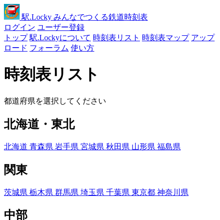
駅
.Locky
みんなでつくる鉄道時刻表
ログイン
ユーザー登録
トップ
駅.Lockyについて
時刻表リスト
時刻表マップ
アップ
ロード
フォーラム
使い方
時刻表リスト
都道府県を選択してください
北海道・東北
北海道
青森県
岩手県
宮城県
秋田県
山形県
福島県
関東
茨城県
栃木県
群馬県
埼玉県
千葉県
東京都
神奈川県
中部