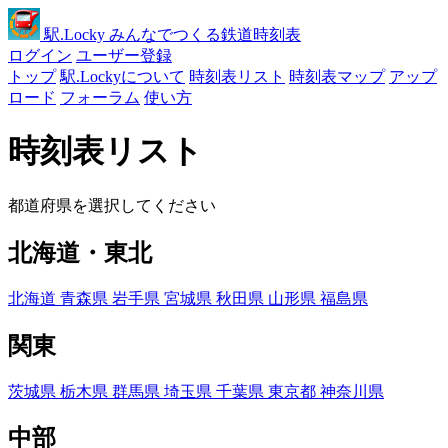
駅
.Locky
みんなでつくる鉄道時刻表
ログイン
ユーザー登録
トップ
駅.Lockyについて
時刻表リスト
時刻表マップ
アップ
ロード
フォーラム
使い方
時刻表リスト
都道府県を選択してください
北海道・東北
北海道
青森県
岩手県
宮城県
秋田県
山形県
福島県
関東
茨城県
栃木県
群馬県
埼玉県
千葉県
東京都
神奈川県
中部