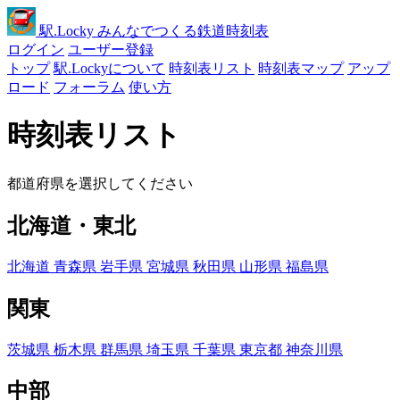
駅
.Locky
みんなでつくる鉄道時刻表
ログイン
ユーザー登録
トップ
駅.Lockyについて
時刻表リスト
時刻表マップ
アップ
ロード
フォーラム
使い方
時刻表リスト
都道府県を選択してください
北海道・東北
北海道
青森県
岩手県
宮城県
秋田県
山形県
福島県
関東
茨城県
栃木県
群馬県
埼玉県
千葉県
東京都
神奈川県
中部