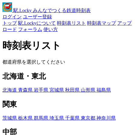
駅
.Locky
みんなでつくる鉄道時刻表
ログイン
ユーザー登録
トップ
駅.Lockyについて
時刻表リスト
時刻表マップ
アップ
ロード
フォーラム
使い方
時刻表リスト
都道府県を選択してください
北海道・東北
北海道
青森県
岩手県
宮城県
秋田県
山形県
福島県
関東
茨城県
栃木県
群馬県
埼玉県
千葉県
東京都
神奈川県
中部