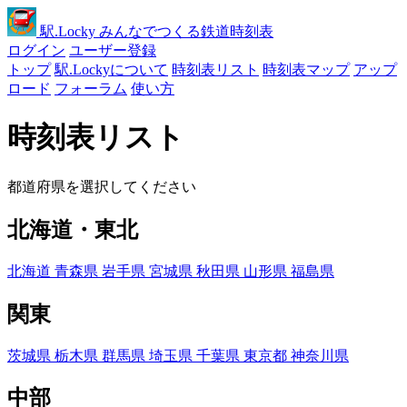
駅
.Locky
みんなでつくる鉄道時刻表
ログイン
ユーザー登録
トップ
駅.Lockyについて
時刻表リスト
時刻表マップ
アップ
ロード
フォーラム
使い方
時刻表リスト
都道府県を選択してください
北海道・東北
北海道
青森県
岩手県
宮城県
秋田県
山形県
福島県
関東
茨城県
栃木県
群馬県
埼玉県
千葉県
東京都
神奈川県
中部