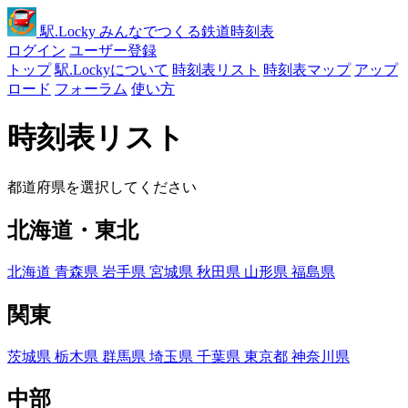
駅
.Locky
みんなでつくる鉄道時刻表
ログイン
ユーザー登録
トップ
駅.Lockyについて
時刻表リスト
時刻表マップ
アップ
ロード
フォーラム
使い方
時刻表リスト
都道府県を選択してください
北海道・東北
北海道
青森県
岩手県
宮城県
秋田県
山形県
福島県
関東
茨城県
栃木県
群馬県
埼玉県
千葉県
東京都
神奈川県
中部