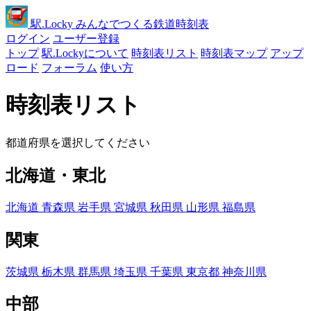
駅
.Locky
みんなでつくる鉄道時刻表
ログイン
ユーザー登録
トップ
駅.Lockyについて
時刻表リスト
時刻表マップ
アップ
ロード
フォーラム
使い方
時刻表リスト
都道府県を選択してください
北海道・東北
北海道
青森県
岩手県
宮城県
秋田県
山形県
福島県
関東
茨城県
栃木県
群馬県
埼玉県
千葉県
東京都
神奈川県
中部