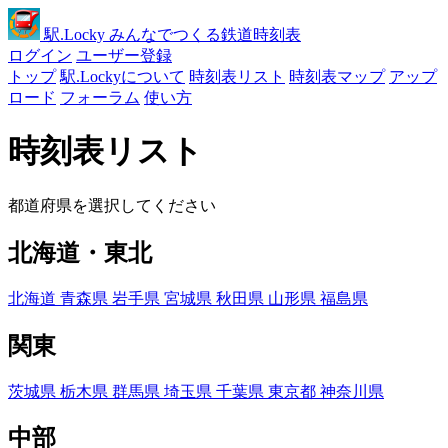
駅
.Locky
みんなでつくる鉄道時刻表
ログイン
ユーザー登録
トップ
駅.Lockyについて
時刻表リスト
時刻表マップ
アップ
ロード
フォーラム
使い方
時刻表リスト
都道府県を選択してください
北海道・東北
北海道
青森県
岩手県
宮城県
秋田県
山形県
福島県
関東
茨城県
栃木県
群馬県
埼玉県
千葉県
東京都
神奈川県
中部