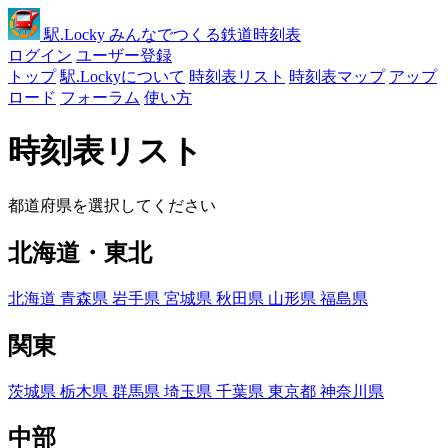
駅
.Locky
みんなでつくる鉄道時刻表
ログイン
ユーザー登録
トップ
駅.Lockyについて
時刻表リスト
時刻表マップ
アップ
ロード
フォーラム
使い方
時刻表リスト
都道府県を選択してください
北海道・東北
北海道
青森県
岩手県
宮城県
秋田県
山形県
福島県
関東
茨城県
栃木県
群馬県
埼玉県
千葉県
東京都
神奈川県
中部