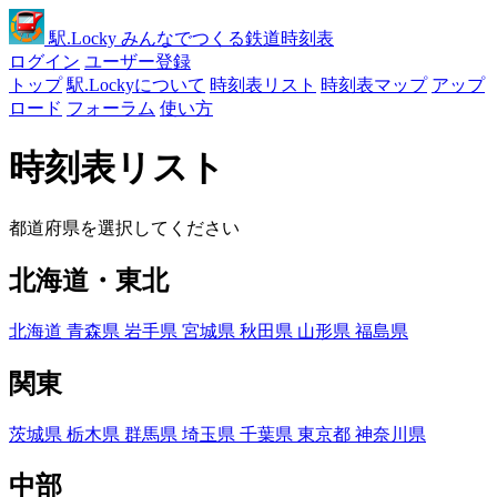
駅
.Locky
みんなでつくる鉄道時刻表
ログイン
ユーザー登録
トップ
駅.Lockyについて
時刻表リスト
時刻表マップ
アップ
ロード
フォーラム
使い方
時刻表リスト
都道府県を選択してください
北海道・東北
北海道
青森県
岩手県
宮城県
秋田県
山形県
福島県
関東
茨城県
栃木県
群馬県
埼玉県
千葉県
東京都
神奈川県
中部