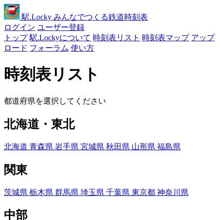
駅
.Locky
みんなでつくる鉄道時刻表
ログイン
ユーザー登録
トップ
駅.Lockyについて
時刻表リスト
時刻表マップ
アップ
ロード
フォーラム
使い方
時刻表リスト
都道府県を選択してください
北海道・東北
北海道
青森県
岩手県
宮城県
秋田県
山形県
福島県
関東
茨城県
栃木県
群馬県
埼玉県
千葉県
東京都
神奈川県
中部