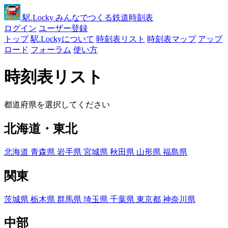
駅
.Locky
みんなでつくる鉄道時刻表
ログイン
ユーザー登録
トップ
駅.Lockyについて
時刻表リスト
時刻表マップ
アップ
ロード
フォーラム
使い方
時刻表リスト
都道府県を選択してください
北海道・東北
北海道
青森県
岩手県
宮城県
秋田県
山形県
福島県
関東
茨城県
栃木県
群馬県
埼玉県
千葉県
東京都
神奈川県
中部