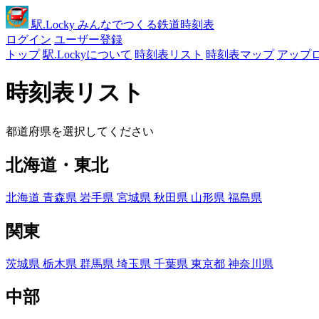
駅
.Locky
みんなでつくる鉄道時刻表
ログイン
ユーザー登録
トップ
駅.Lockyについて
時刻表リスト
時刻表マップ
アップ
時刻表リスト
都道府県を選択してください
北海道・東北
北海道
青森県
岩手県
宮城県
秋田県
山形県
福島県
関東
茨城県
栃木県
群馬県
埼玉県
千葉県
東京都
神奈川県
中部