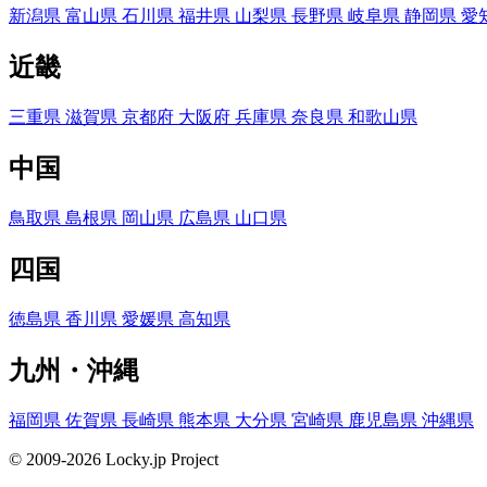
新潟県
富山県
石川県
福井県
山梨県
長野県
岐阜県
静岡県
愛
近畿
三重県
滋賀県
京都府
大阪府
兵庫県
奈良県
和歌山県
中国
鳥取県
島根県
岡山県
広島県
山口県
四国
徳島県
香川県
愛媛県
高知県
九州・沖縄
福岡県
佐賀県
長崎県
熊本県
大分県
宮崎県
鹿児島県
沖縄県
© 2009-2026 Locky.jp Project