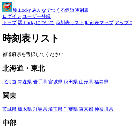
駅
.Locky
みんなでつくる鉄道時刻表
ログイン
ユーザー登録
トップ
駅.Lockyについて
時刻表リスト
時刻表マップ
アップ
時刻表リスト
都道府県を選択してください
北海道・東北
北海道
青森県
岩手県
宮城県
秋田県
山形県
福島県
関東
茨城県
栃木県
群馬県
埼玉県
千葉県
東京都
神奈川県
中部