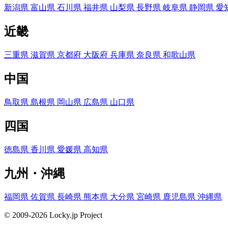
新潟県
富山県
石川県
福井県
山梨県
長野県
岐阜県
静岡県
愛
近畿
三重県
滋賀県
京都府
大阪府
兵庫県
奈良県
和歌山県
中国
鳥取県
島根県
岡山県
広島県
山口県
四国
徳島県
香川県
愛媛県
高知県
九州・沖縄
福岡県
佐賀県
長崎県
熊本県
大分県
宮崎県
鹿児島県
沖縄県
© 2009-2026 Locky.jp Project