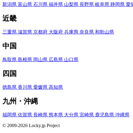
新潟県
富山県
石川県
福井県
山梨県
長野県
岐阜県
静岡県
愛
近畿
三重県
滋賀県
京都府
大阪府
兵庫県
奈良県
和歌山県
中国
鳥取県
島根県
岡山県
広島県
山口県
四国
徳島県
香川県
愛媛県
高知県
九州・沖縄
福岡県
佐賀県
長崎県
熊本県
大分県
宮崎県
鹿児島県
沖縄県
© 2009-2026 Locky.jp Project