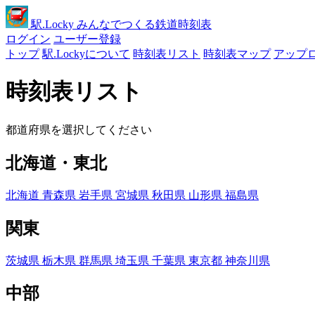
駅
.Locky
みんなでつくる鉄道時刻表
ログイン
ユーザー登録
トップ
駅.Lockyについて
時刻表リスト
時刻表マップ
アップ
時刻表リスト
都道府県を選択してください
北海道・東北
北海道
青森県
岩手県
宮城県
秋田県
山形県
福島県
関東
茨城県
栃木県
群馬県
埼玉県
千葉県
東京都
神奈川県
中部