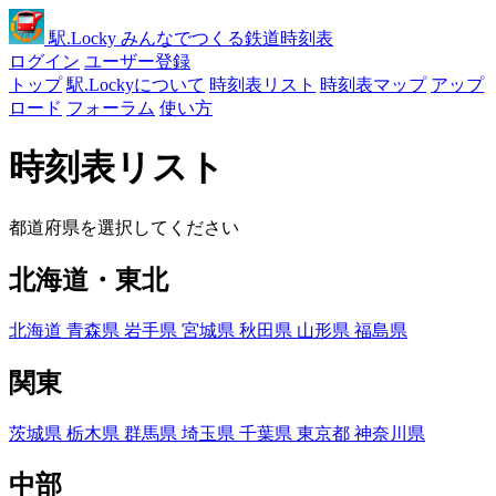
駅
.Locky
みんなでつくる鉄道時刻表
ログイン
ユーザー登録
トップ
駅.Lockyについて
時刻表リスト
時刻表マップ
アップ
ロード
フォーラム
使い方
時刻表リスト
都道府県を選択してください
北海道・東北
北海道
青森県
岩手県
宮城県
秋田県
山形県
福島県
関東
茨城県
栃木県
群馬県
埼玉県
千葉県
東京都
神奈川県
中部