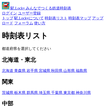
駅
.Locky
みんなでつくる鉄道時刻表
ログイン
ユーザー登録
トップ
駅.Lockyについて
時刻表リスト
時刻表マップ
アップ
ロード
フォーラム
使い方
時刻表リスト
都道府県を選択してください
北海道・東北
北海道
青森県
岩手県
宮城県
秋田県
山形県
福島県
関東
茨城県
栃木県
群馬県
埼玉県
千葉県
東京都
神奈川県
中部