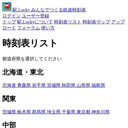
駅
.Locky
みんなでつくる鉄道時刻表
ログイン
ユーザー登録
トップ
駅.Lockyについて
時刻表リスト
時刻表マップ
アップ
ロード
フォーラム
使い方
時刻表リスト
都道府県を選択してください
北海道・東北
北海道
青森県
岩手県
宮城県
秋田県
山形県
福島県
関東
茨城県
栃木県
群馬県
埼玉県
千葉県
東京都
神奈川県
中部