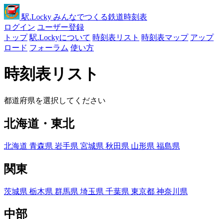
駅
.Locky
みんなでつくる鉄道時刻表
ログイン
ユーザー登録
トップ
駅.Lockyについて
時刻表リスト
時刻表マップ
アップ
ロード
フォーラム
使い方
時刻表リスト
都道府県を選択してください
北海道・東北
北海道
青森県
岩手県
宮城県
秋田県
山形県
福島県
関東
茨城県
栃木県
群馬県
埼玉県
千葉県
東京都
神奈川県
中部