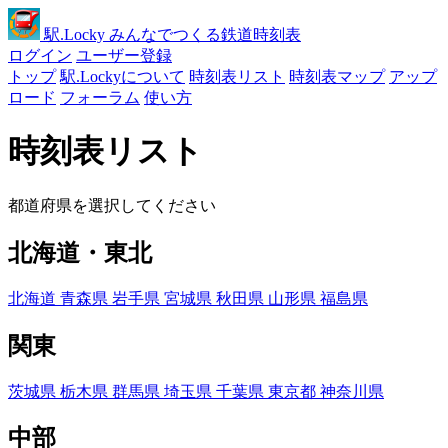
駅
.Locky
みんなでつくる鉄道時刻表
ログイン
ユーザー登録
トップ
駅.Lockyについて
時刻表リスト
時刻表マップ
アップ
ロード
フォーラム
使い方
時刻表リスト
都道府県を選択してください
北海道・東北
北海道
青森県
岩手県
宮城県
秋田県
山形県
福島県
関東
茨城県
栃木県
群馬県
埼玉県
千葉県
東京都
神奈川県
中部