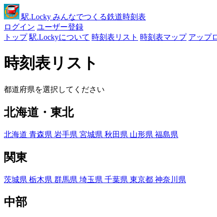
駅
.Locky
みんなでつくる鉄道時刻表
ログイン
ユーザー登録
トップ
駅.Lockyについて
時刻表リスト
時刻表マップ
アップ
時刻表リスト
都道府県を選択してください
北海道・東北
北海道
青森県
岩手県
宮城県
秋田県
山形県
福島県
関東
茨城県
栃木県
群馬県
埼玉県
千葉県
東京都
神奈川県
中部