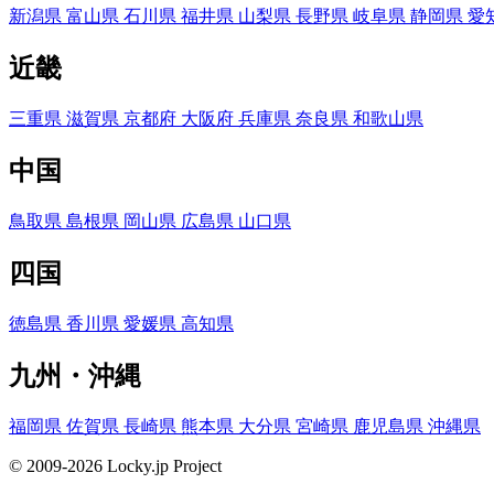
新潟県
富山県
石川県
福井県
山梨県
長野県
岐阜県
静岡県
愛
近畿
三重県
滋賀県
京都府
大阪府
兵庫県
奈良県
和歌山県
中国
鳥取県
島根県
岡山県
広島県
山口県
四国
徳島県
香川県
愛媛県
高知県
九州・沖縄
福岡県
佐賀県
長崎県
熊本県
大分県
宮崎県
鹿児島県
沖縄県
© 2009-2026 Locky.jp Project