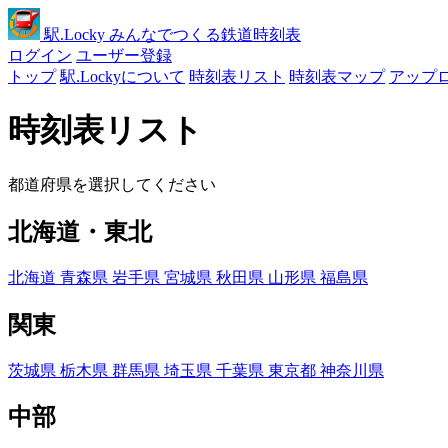
駅
.Locky
みんなでつくる鉄道時刻表
ログイン
ユーザー登録
トップ
駅.Lockyについて
時刻表リスト
時刻表マップ
アップ
時刻表リスト
都道府県を選択してください
北海道・東北
北海道
青森県
岩手県
宮城県
秋田県
山形県
福島県
関東
茨城県
栃木県
群馬県
埼玉県
千葉県
東京都
神奈川県
中部