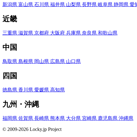
新潟県
富山県
石川県
福井県
山梨県
長野県
岐阜県
静岡県
愛
近畿
三重県
滋賀県
京都府
大阪府
兵庫県
奈良県
和歌山県
中国
鳥取県
島根県
岡山県
広島県
山口県
四国
徳島県
香川県
愛媛県
高知県
九州・沖縄
福岡県
佐賀県
長崎県
熊本県
大分県
宮崎県
鹿児島県
沖縄県
© 2009-2026 Locky.jp Project