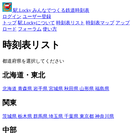
駅
.Locky
みんなでつくる鉄道時刻表
ログイン
ユーザー登録
トップ
駅.Lockyについて
時刻表リスト
時刻表マップ
アップ
ロード
フォーラム
使い方
時刻表リスト
都道府県を選択してください
北海道・東北
北海道
青森県
岩手県
宮城県
秋田県
山形県
福島県
関東
茨城県
栃木県
群馬県
埼玉県
千葉県
東京都
神奈川県
中部