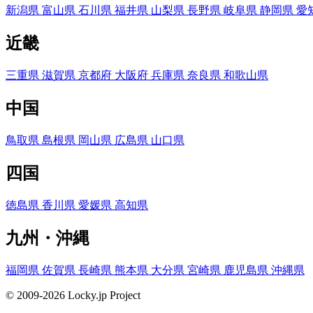
新潟県
富山県
石川県
福井県
山梨県
長野県
岐阜県
静岡県
愛
近畿
三重県
滋賀県
京都府
大阪府
兵庫県
奈良県
和歌山県
中国
鳥取県
島根県
岡山県
広島県
山口県
四国
徳島県
香川県
愛媛県
高知県
九州・沖縄
福岡県
佐賀県
長崎県
熊本県
大分県
宮崎県
鹿児島県
沖縄県
© 2009-2026 Locky.jp Project