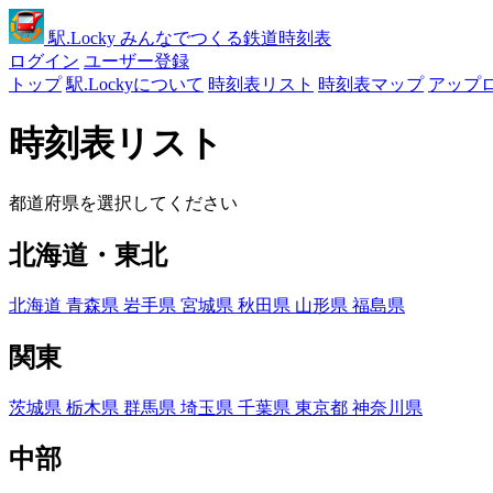
駅
.Locky
みんなでつくる鉄道時刻表
ログイン
ユーザー登録
トップ
駅.Lockyについて
時刻表リスト
時刻表マップ
アップ
時刻表リスト
都道府県を選択してください
北海道・東北
北海道
青森県
岩手県
宮城県
秋田県
山形県
福島県
関東
茨城県
栃木県
群馬県
埼玉県
千葉県
東京都
神奈川県
中部