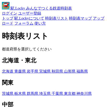
駅
.Locky
みんなでつくる鉄道時刻表
ログイン
ユーザー登録
トップ
駅.Lockyについて
時刻表リスト
時刻表マップ
アップ
ロード
フォーラム
使い方
時刻表リスト
都道府県を選択してください
北海道・東北
北海道
青森県
岩手県
宮城県
秋田県
山形県
福島県
関東
茨城県
栃木県
群馬県
埼玉県
千葉県
東京都
神奈川県
中部