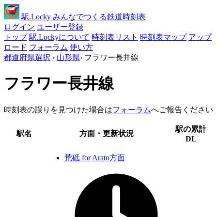
駅
.Locky
みんなでつくる鉄道時刻表
ログイン
ユーザー登録
トップ
駅.Lockyについて
時刻表リスト
時刻表マップ
アップ
ロード
フォーラム
使い方
都道府県選択
›
山形県
›
フラワー長井線
フラワー長井線
時刻表の誤りを見つけた場合は
フォーラム
へご報告ください
駅の累計
駅名
方面・更新状況
DL
荒砥 for Arato方面