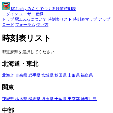
駅
.Locky
みんなでつくる鉄道時刻表
ログイン
ユーザー登録
トップ
駅.Lockyについて
時刻表リスト
時刻表マップ
アップ
ロード
フォーラム
使い方
時刻表リスト
都道府県を選択してください
北海道・東北
北海道
青森県
岩手県
宮城県
秋田県
山形県
福島県
関東
茨城県
栃木県
群馬県
埼玉県
千葉県
東京都
神奈川県
中部