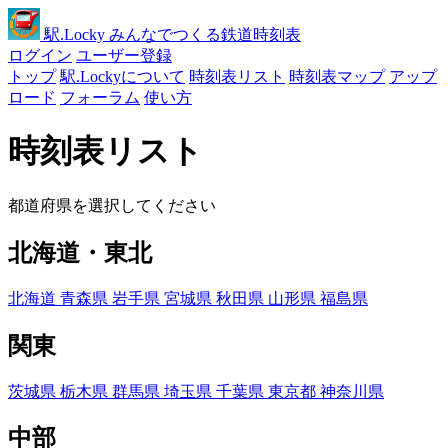
駅
.Locky
みんなでつくる鉄道時刻表
ログイン
ユーザー登録
トップ
駅.Lockyについて
時刻表リスト
時刻表マップ
アップ
ロード
フォーラム
使い方
時刻表リスト
都道府県を選択してください
北海道・東北
北海道
青森県
岩手県
宮城県
秋田県
山形県
福島県
関東
茨城県
栃木県
群馬県
埼玉県
千葉県
東京都
神奈川県
中部