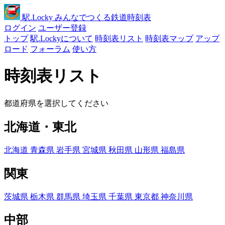
駅
.Locky
みんなでつくる鉄道時刻表
ログイン
ユーザー登録
トップ
駅.Lockyについて
時刻表リスト
時刻表マップ
アップ
ロード
フォーラム
使い方
時刻表リスト
都道府県を選択してください
北海道・東北
北海道
青森県
岩手県
宮城県
秋田県
山形県
福島県
関東
茨城県
栃木県
群馬県
埼玉県
千葉県
東京都
神奈川県
中部