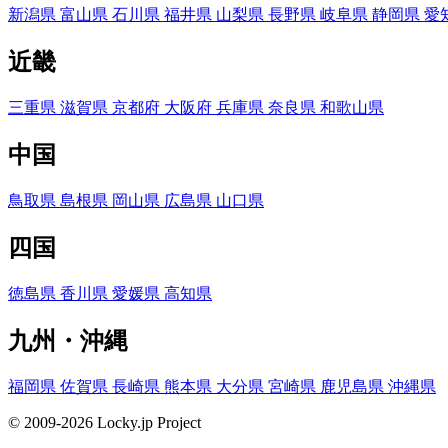
新潟県
富山県
石川県
福井県
山梨県
長野県
岐阜県
静岡県
愛
近畿
三重県
滋賀県
京都府
大阪府
兵庫県
奈良県
和歌山県
中国
鳥取県
島根県
岡山県
広島県
山口県
四国
徳島県
香川県
愛媛県
高知県
九州・沖縄
福岡県
佐賀県
長崎県
熊本県
大分県
宮崎県
鹿児島県
沖縄県
© 2009-2026 Locky.jp Project