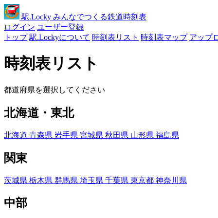
駅
.Locky
みんなでつくる鉄道時刻表
ログイン
ユーザー登録
トップ
駅.Lockyについて
時刻表リスト
時刻表マップ
アップ
時刻表リスト
都道府県を選択してください
北海道・東北
北海道
青森県
岩手県
宮城県
秋田県
山形県
福島県
関東
茨城県
栃木県
群馬県
埼玉県
千葉県
東京都
神奈川県
中部