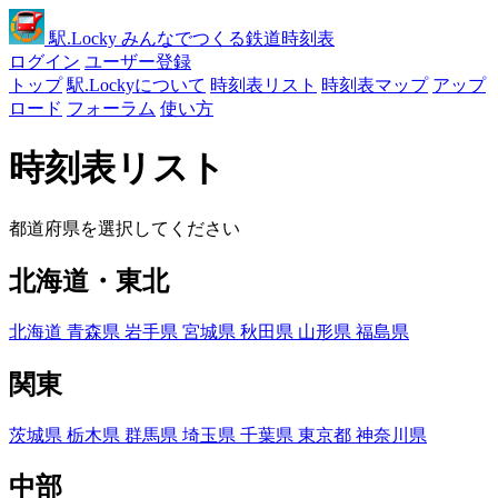
駅
.Locky
みんなでつくる鉄道時刻表
ログイン
ユーザー登録
トップ
駅.Lockyについて
時刻表リスト
時刻表マップ
アップ
ロード
フォーラム
使い方
時刻表リスト
都道府県を選択してください
北海道・東北
北海道
青森県
岩手県
宮城県
秋田県
山形県
福島県
関東
茨城県
栃木県
群馬県
埼玉県
千葉県
東京都
神奈川県
中部