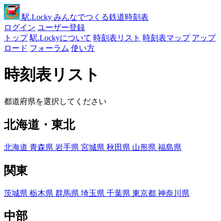
駅
.Locky
みんなでつくる鉄道時刻表
ログイン
ユーザー登録
トップ
駅.Lockyについて
時刻表リスト
時刻表マップ
アップ
ロード
フォーラム
使い方
時刻表リスト
都道府県を選択してください
北海道・東北
北海道
青森県
岩手県
宮城県
秋田県
山形県
福島県
関東
茨城県
栃木県
群馬県
埼玉県
千葉県
東京都
神奈川県
中部