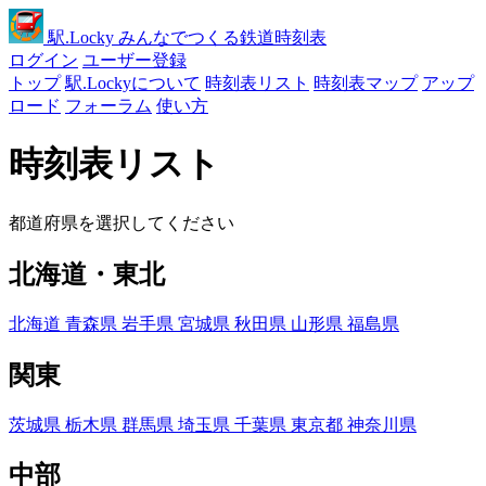
駅
.Locky
みんなでつくる鉄道時刻表
ログイン
ユーザー登録
トップ
駅.Lockyについて
時刻表リスト
時刻表マップ
アップ
ロード
フォーラム
使い方
時刻表リスト
都道府県を選択してください
北海道・東北
北海道
青森県
岩手県
宮城県
秋田県
山形県
福島県
関東
茨城県
栃木県
群馬県
埼玉県
千葉県
東京都
神奈川県
中部