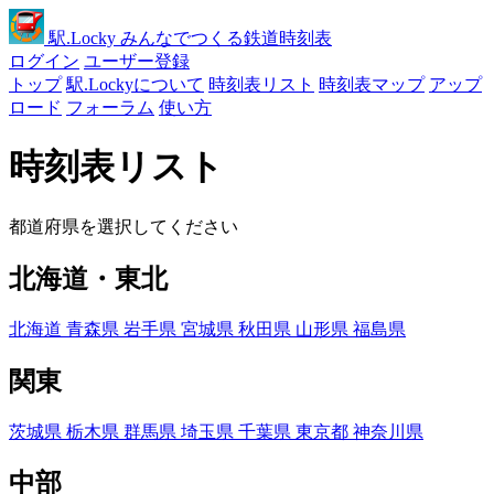
駅
.Locky
みんなでつくる鉄道時刻表
ログイン
ユーザー登録
トップ
駅.Lockyについて
時刻表リスト
時刻表マップ
アップ
ロード
フォーラム
使い方
時刻表リスト
都道府県を選択してください
北海道・東北
北海道
青森県
岩手県
宮城県
秋田県
山形県
福島県
関東
茨城県
栃木県
群馬県
埼玉県
千葉県
東京都
神奈川県
中部