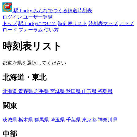
駅
.Locky
みんなでつくる鉄道時刻表
ログイン
ユーザー登録
トップ
駅.Lockyについて
時刻表リスト
時刻表マップ
アップ
ロード
フォーラム
使い方
時刻表リスト
都道府県を選択してください
北海道・東北
北海道
青森県
岩手県
宮城県
秋田県
山形県
福島県
関東
茨城県
栃木県
群馬県
埼玉県
千葉県
東京都
神奈川県
中部