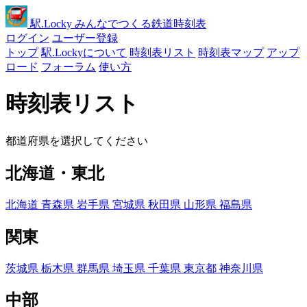
駅
.Locky
みんなでつくる鉄道時刻表
ログイン
ユーザー登録
トップ
駅.Lockyについて
時刻表リスト
時刻表マップ
アップ
ロード
フォーラム
使い方
時刻表リスト
都道府県を選択してください
北海道・東北
北海道
青森県
岩手県
宮城県
秋田県
山形県
福島県
関東
茨城県
栃木県
群馬県
埼玉県
千葉県
東京都
神奈川県
中部