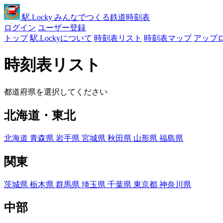
駅
.Locky
みんなでつくる鉄道時刻表
ログイン
ユーザー登録
トップ
駅.Lockyについて
時刻表リスト
時刻表マップ
アップ
時刻表リスト
都道府県を選択してください
北海道・東北
北海道
青森県
岩手県
宮城県
秋田県
山形県
福島県
関東
茨城県
栃木県
群馬県
埼玉県
千葉県
東京都
神奈川県
中部