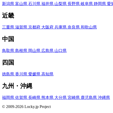
新潟県
富山県
石川県
福井県
山梨県
長野県
岐阜県
静岡県
愛
近畿
三重県
滋賀県
京都府
大阪府
兵庫県
奈良県
和歌山県
中国
鳥取県
島根県
岡山県
広島県
山口県
四国
徳島県
香川県
愛媛県
高知県
九州・沖縄
福岡県
佐賀県
長崎県
熊本県
大分県
宮崎県
鹿児島県
沖縄県
© 2009-2026 Locky.jp Project