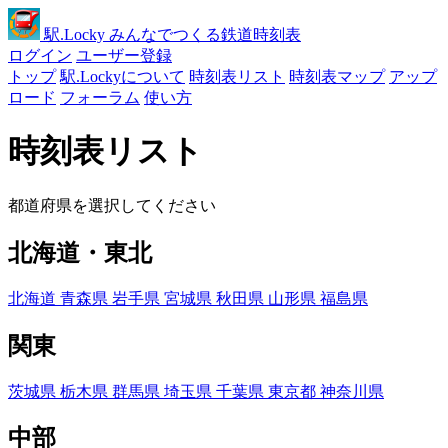
駅
.Locky
みんなでつくる鉄道時刻表
ログイン
ユーザー登録
トップ
駅.Lockyについて
時刻表リスト
時刻表マップ
アップ
ロード
フォーラム
使い方
時刻表リスト
都道府県を選択してください
北海道・東北
北海道
青森県
岩手県
宮城県
秋田県
山形県
福島県
関東
茨城県
栃木県
群馬県
埼玉県
千葉県
東京都
神奈川県
中部