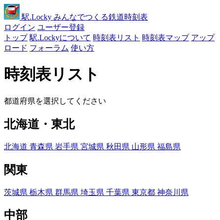
駅
.Locky
みんなでつくる鉄道時刻表
ログイン
ユーザー登録
トップ
駅.Lockyについて
時刻表リスト
時刻表マップ
アップ
ロード
フォーラム
使い方
時刻表リスト
都道府県を選択してください
北海道・東北
北海道
青森県
岩手県
宮城県
秋田県
山形県
福島県
関東
茨城県
栃木県
群馬県
埼玉県
千葉県
東京都
神奈川県
中部